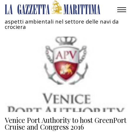
aspetti ambientali nel settore delle navi da
crociera
AMBIENTE
MOBILITÀ
INDUSTRIA
RICERCA
ECONOMIA
TURISMO
CULTURA
Venice Port Authority to host GreenPort
Cruise and Congress 2016
NAUTICA