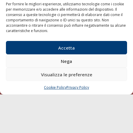
Per fornire le migliori esperienze, utilizziamo tecnologie come i cookie
per memorizzare e/o accedere alle informazioni del dispositivo. Il
consenso a queste tecnologie ci permetterà di elaborare dati come il
LA GAZZETTA MARITTIMA
comportamento di navigazione o ID unici su questo sito. Non
acconsentire o ritirare il consenso può influire negativamente su alcune
Indirizzo:
Scali D'Azeglio, 20, 57123 Livorno
caratteristiche e funzioni.
Telefono:
0586 893358
Fax:
0586 892324
Accetta
Email:
redazione@gazzettamarittima.it
P.IVA:
00118570498
Nega
Società Editoriale Marittima a r.l. (Editore) - Autorizzazione
del Tribunale di Livorno n. 217 del 10 giugno 1968 - N°
iscrizione al ROC (Registro Operatori delle Comunicazioni)
Visualizza le preferenze
della Società Editoriale Marittima a r.l.: N° 1301 Iscrizione
della testata elettronica La Gazzetta Marittima al Tribunale
Cookie Policy
Privacy Policy
CHIAMA
SCRIVI
di Livorno del 15/09/2010.
LINK
Shipping
Porti/Interporti