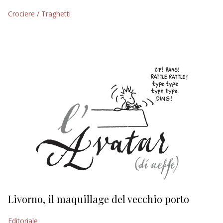
Crociere / Traghetti
EDITORIALI
Livorno, il maquillage del vecchio porto
L
s
Editoriale