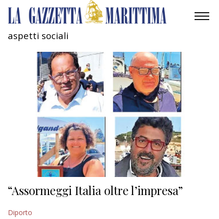
aspetti sociali
AMBIENTE
MOBILITÀ
INDUSTRIA
RICERCA
ECONOMIA
TURISMO
CULTURA
“Assormeggi Italia oltre l’impresa”
NAUTICA
Diporto