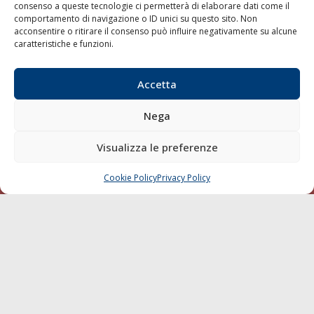
consenso a queste tecnologie ci permetterà di elaborare dati come il
LA GAZZETTA MARITTIMA
comportamento di navigazione o ID unici su questo sito. Non
acconsentire o ritirare il consenso può influire negativamente su alcune
Indirizzo:
Scali D'Azeglio, 20, 57123 Livorno
caratteristiche e funzioni.
Telefono:
0586 893358
Fax:
0586 892324
Accetta
Email:
redazione@gazzettamarittima.it
P.IVA:
00118570498
Nega
Società Editoriale Marittima a r.l. (Editore) - Autorizzazione
del Tribunale di Livorno n. 217 del 10 giugno 1968 - N°
Visualizza le preferenze
iscrizione al ROC (Registro Operatori delle Comunicazioni)
della Società Editoriale Marittima a r.l.: N° 1301 Iscrizione
della testata elettronica La Gazzetta Marittima al Tribunale
Cookie Policy
Privacy Policy
CHIAMA
SCRIVI
di Livorno del 15/09/2010.
LINK
Shipping
Porti/Interporti
Trasporti