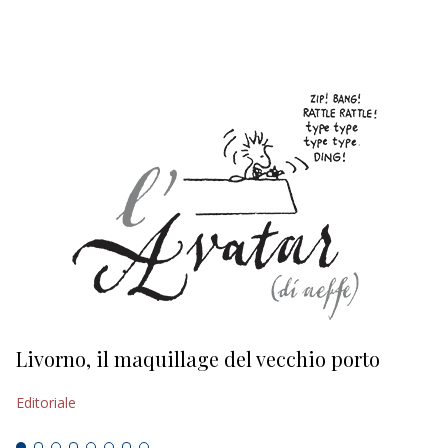
EDITORIALI
Livorno, il maquillage del vecchio porto
L
s
Editoriale
Ed