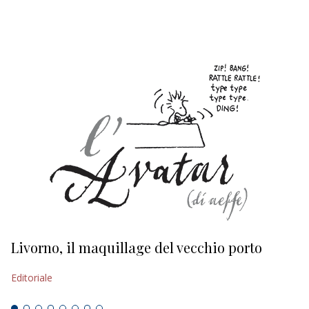
EDITORIALI
Livorno, il maquillage del vecchio porto
L
s
Editoriale
Ed