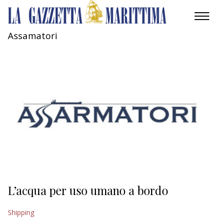
Assamatori
AMBIENTE
MOBILITÀ
INDUSTRIA
RICERCA
ECONOMIA
TURISMO
CULTURA
L’acqua per uso umano a bordo
NAUTICA
Shipping