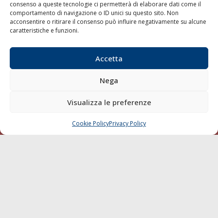
consenso a queste tecnologie ci permetterà di elaborare dati come il
LA GAZZETTA MARITTIMA
comportamento di navigazione o ID unici su questo sito. Non
acconsentire o ritirare il consenso può influire negativamente su alcune
Indirizzo:
Scali D'Azeglio, 20, 57123 Livorno
caratteristiche e funzioni.
Telefono:
0586 893358
Fax:
0586 892324
Accetta
Email:
redazione@gazzettamarittima.it
P.IVA:
00118570498
Nega
Società Editoriale Marittima a r.l. (Editore) - Autorizzazione
del Tribunale di Livorno n. 217 del 10 giugno 1968 - N°
Visualizza le preferenze
iscrizione al ROC (Registro Operatori delle Comunicazioni)
della Società Editoriale Marittima a r.l.: N° 1301 Iscrizione
della testata elettronica La Gazzetta Marittima al Tribunale
Cookie Policy
Privacy Policy
CHIAMA
SCRIVI
di Livorno del 15/09/2010.
LINK
Shipping
Porti/Interporti
Trasporti