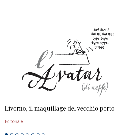
EDITORIALI
Livorno, il maquillage del vecchio porto
L
s
Editoriale
Ed