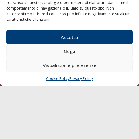
consenso a queste tecnologie ci permetterà di elaborare dati come il
LA GAZZETTA MARITTIMA
comportamento di navigazione o ID unici su questo sito. Non
acconsentire o ritirare il consenso può influire negativamente su alcune
Indirizzo:
Scali D'Azeglio, 20, 57123 Livorno
caratteristiche e funzioni.
Telefono:
0586 893358
Fax:
0586 892324
Accetta
Email:
redazione@gazzettamarittima.it
P.IVA:
00118570498
Nega
Società Editoriale Marittima a r.l. (Editore) - Autorizzazione
del Tribunale di Livorno n. 217 del 10 giugno 1968 - N°
Visualizza le preferenze
iscrizione al ROC (Registro Operatori delle Comunicazioni)
della Società Editoriale Marittima a r.l.: N° 1301 Iscrizione
della testata elettronica La Gazzetta Marittima al Tribunale
Cookie Policy
Privacy Policy
CHIAMA
SCRIVI
di Livorno del 15/09/2010.
LINK
Shipping
Porti/Interporti
Trasporti