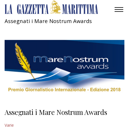
Assegnati i Mare Nostrum Awards
AMBIENTE
MOBILITÀ
INDUSTRIA
RICERCA
ECONOMIA
TURISMO
CULTURA
Assegnati i Mare Nostrum Awards
NAUTICA
Varie