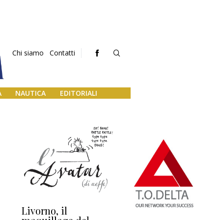
Chi siamo
Contatti
A
NAUTICA
EDITORIALI
Livorno, il
L’uscita di scena di
Da