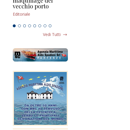
maquillage del
Marilli e il mosaico
gu
vecchio porto
scompaginato
Edi
Editoriale
Editoriale
Vedi Tutti