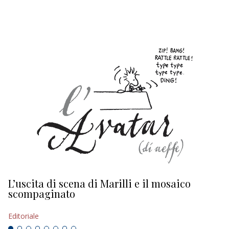
EDITORIALI
L’uscita di scena di Marilli e il mosaico
D
scompaginato
Ed
Editoriale