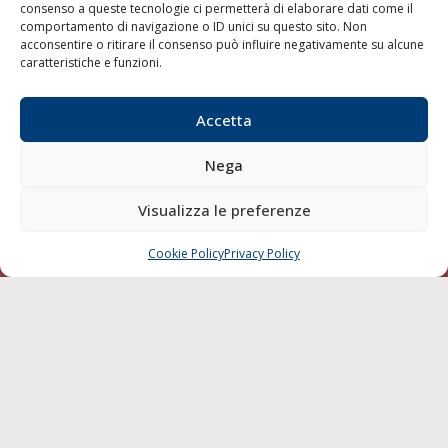
consenso a queste tecnologie ci permetterà di elaborare dati come il
LA GAZZETTA MARITTIMA
comportamento di navigazione o ID unici su questo sito. Non
acconsentire o ritirare il consenso può influire negativamente su alcune
Indirizzo:
Scali D'Azeglio, 20, 57123 Livorno
caratteristiche e funzioni.
Telefono:
0586 893358
Fax:
0586 892324
Accetta
Email:
redazione@gazzettamarittima.it
P.IVA:
00118570498
Nega
Società Editoriale Marittima a r.l. (Editore) - Autorizzazione
del Tribunale di Livorno n. 217 del 10 giugno 1968 - N°
Visualizza le preferenze
iscrizione al ROC (Registro Operatori delle Comunicazioni)
della Società Editoriale Marittima a r.l.: N° 1301 Iscrizione
della testata elettronica La Gazzetta Marittima al Tribunale
Cookie Policy
Privacy Policy
CHIAMA
SCRIVI
di Livorno del 15/09/2010.
LINK
Shipping
Porti/Interporti
Trasporti