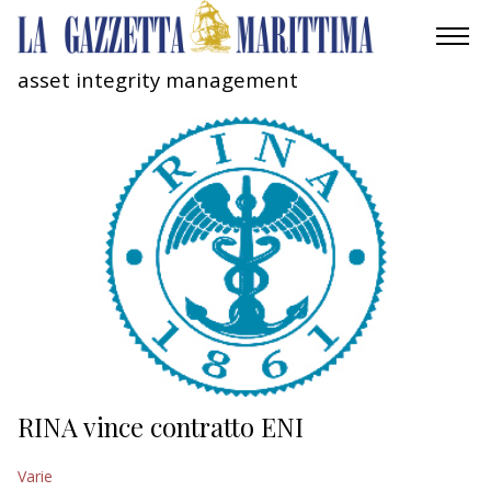
asset integrity management
AMBIENTE
MOBILITÀ
INDUSTRIA
RICERCA
ECONOMIA
TURISMO
CULTURA
RINA vince contratto ENI
NAUTICA
Varie