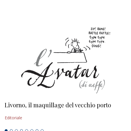
EDITORIALI
Livorno, il maquillage del vecchio porto
L
s
Editoriale
Ed