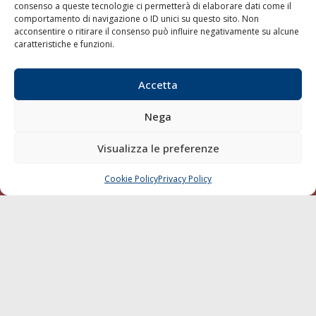
consenso a queste tecnologie ci permetterà di elaborare dati come il
LA GAZZETTA MARITTIMA
comportamento di navigazione o ID unici su questo sito. Non
acconsentire o ritirare il consenso può influire negativamente su alcune
Indirizzo:
Scali D'Azeglio, 20, 57123 Livorno
caratteristiche e funzioni.
Telefono:
0586 893358
Fax:
0586 892324
Accetta
Email:
redazione@gazzettamarittima.it
P.IVA:
00118570498
Nega
Società Editoriale Marittima a r.l. (Editore) - Autorizzazione
del Tribunale di Livorno n. 217 del 10 giugno 1968 - N°
Visualizza le preferenze
iscrizione al ROC (Registro Operatori delle Comunicazioni)
della Società Editoriale Marittima a r.l.: N° 1301 Iscrizione
della testata elettronica La Gazzetta Marittima al Tribunale
Cookie Policy
Privacy Policy
CHIAMA
SCRIVI
di Livorno del 15/09/2010.
LINK
Shipping
Porti/Interporti
Trasporti