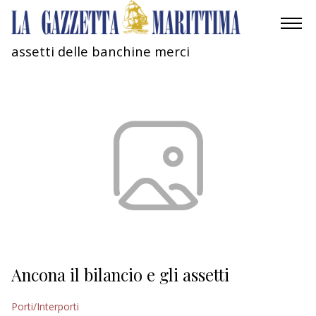
assetti delle banchine merci
AMBIENTE
MOBILITÀ
INDUSTRIA
RICERCA
ECONOMIA
TURISMO
CULTURA
Ancona il bilancio e gli assetti
NAUTICA
Porti/Interporti