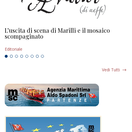
L’uscita di scena di Marilli e il mosaico
D
scompaginato
Ed
Editoriale
Vedi Tutti