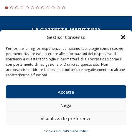
LA GAZZETTA MARITTIMA
Gestisci Consenso
Indirizzo:
Scali D'Azeglio, 20, 57123 Livorno
Telefono:
0586 893358
Per fornire le migliori esperienze, utilizziamo tecnologie come i cookie
per memorizzare e/o accedere alle informazioni del dispositivo. Il
Fax:
0586 892324
consenso a queste tecnologie ci permetterà di elaborare dati come il
Email:
redazione@gazzettamarittima.it
comportamento di navigazione o ID unici su questo sito. Non
P.IVA:
00118570498
acconsentire o ritirare il consenso può influire negativamente su alcune
caratteristiche e funzioni.
Società Editoriale Marittima a r.l. (Editore) - Autorizzazione
del Tribunale di Livorno n. 217 del 10 giugno 1968 - N°
iscrizione al ROC (Registro Operatori delle Comunicazioni)
Accetta
della Società Editoriale Marittima a r.l.: N° 1301 Iscrizione
della testata elettronica La Gazzetta Marittima al Tribunale
di Livorno del 15/09/2010.
Nega
LINK
Visualizza le preferenze
Shipping
Cookie Policy
Privacy Policy