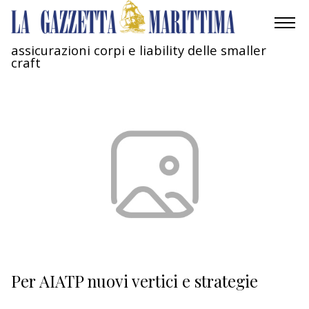
assicurazioni corpi e liability delle smaller
craft
AMBIENTE
MOBILITÀ
INDUSTRIA
RICERCA
ECONOMIA
TURISMO
CULTURA
Per AIATP nuovi vertici e strategie
NAUTICA