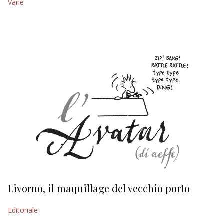
Varie
EDITORIALI
Livorno, il maquillage del vecchio porto
L
s
Editoriale
Ed