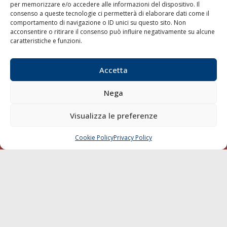
per memorizzare e/o accedere alle informazioni del dispositivo. Il
consenso a queste tecnologie ci permetterà di elaborare dati come il
LA GAZZETTA MARITTIMA
comportamento di navigazione o ID unici su questo sito. Non
acconsentire o ritirare il consenso può influire negativamente su alcune
Indirizzo:
Scali D'Azeglio, 20, 57123 Livorno
caratteristiche e funzioni.
Telefono:
0586 893358
Fax:
0586 892324
Accetta
Email:
redazione@gazzettamarittima.it
P.IVA:
00118570498
Nega
Società Editoriale Marittima a r.l. (Editore) - Autorizzazione
del Tribunale di Livorno n. 217 del 10 giugno 1968 - N°
iscrizione al ROC (Registro Operatori delle Comunicazioni)
Visualizza le preferenze
della Società Editoriale Marittima a r.l.: N° 1301 Iscrizione
della testata elettronica La Gazzetta Marittima al Tribunale
Cookie Policy
Privacy Policy
CHIAMA
SCRIVI
di Livorno del 15/09/2010.
LINK
Shipping
Porti/Interporti
Trasporti