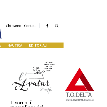
Chi siamo
Contatti
A
NAUTICA
EDITORIALI
Livorno, il
L’uscita di scena di
Da