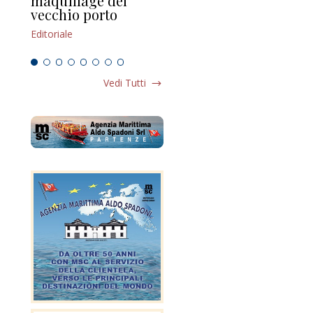
maquillage del
Marilli e il mosaico
gu
vecchio porto
scompaginato
Edi
Editoriale
Editoriale
Vedi Tutti