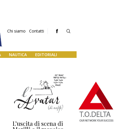
Chi siamo
Contatti
A
NAUTICA
EDITORIALI
L’uscita di scena di
Darsena a Europa,
Ho