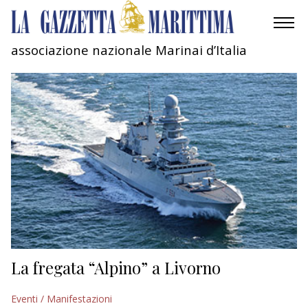
associazione nazionale Marinai d’Italia
AMBIENTE
MOBILITÀ
INDUSTRIA
RICERCA
ECONOMIA
TURISMO
CULTURA
La fregata “Alpino” a Livorno
NAUTICA
Eventi / Manifestazioni