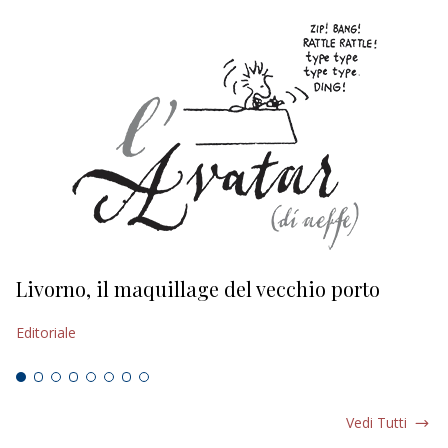
Livorno, il maquillage del vecchio porto
L
s
Editoriale
Ed
Vedi Tutti