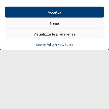
Email:
redazione@gazzettamarittima.it
P.IVA:
00118570498
Accetta
Società Editoriale Marittima a r.l. (Editore) - Autorizzazione
del Tribunale di Livorno n. 217 del 10 giugno 1968 - N°
Nega
iscrizione al ROC (Registro Operatori delle Comunicazioni)
della Società Editoriale Marittima a r.l.: N° 1301 Iscrizione
Visualizza le preferenze
della testata elettronica La Gazzetta Marittima al Tribunale
di Livorno del 15/09/2010.
Cookie Policy
Privacy Policy
CHIAMA
SCRIVI
LINK
Shipping
Porti/Interporti
Trasporti
Varie
Sostenibilità
Compagnie di Navigazione
Blue economy