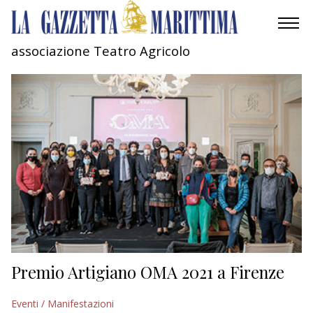
associazione Teatro Agricolo
AMBIENTE
MOBILITÀ
INDUSTRIA
RICERCA
ECONOMIA
TURISMO
CULTURA
Premio Artigiano OMA 2021 a Firenze
NAUTICA
Eventi / Manifestazioni