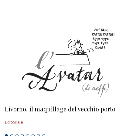
EDITORIALI
Livorno, il maquillage del vecchio porto
L
s
Editoriale
Ed