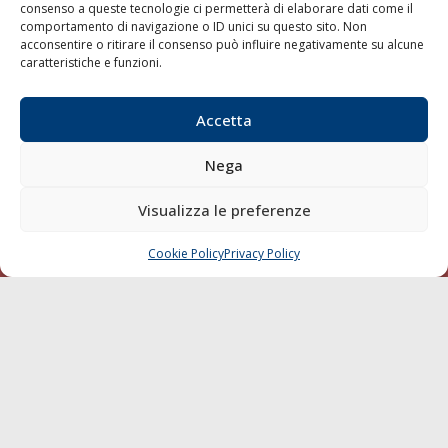
consenso a queste tecnologie ci permetterà di elaborare dati come il
LA GAZZETTA MARITTIMA
comportamento di navigazione o ID unici su questo sito. Non
acconsentire o ritirare il consenso può influire negativamente su alcune
Indirizzo:
Scali D'Azeglio, 20, 57123 Livorno
caratteristiche e funzioni.
Telefono:
0586 893358
Fax:
0586 892324
Accetta
Email:
redazione@gazzettamarittima.it
P.IVA:
00118570498
Nega
Società Editoriale Marittima a r.l. (Editore) - Autorizzazione
del Tribunale di Livorno n. 217 del 10 giugno 1968 - N°
Visualizza le preferenze
iscrizione al ROC (Registro Operatori delle Comunicazioni)
della Società Editoriale Marittima a r.l.: N° 1301 Iscrizione
della testata elettronica La Gazzetta Marittima al Tribunale
Cookie Policy
Privacy Policy
CHIAMA
SCRIVI
di Livorno del 15/09/2010.
LINK
Shipping
Porti/Interporti
Trasporti