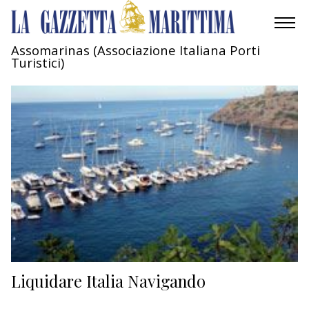
Assomarinas (Associazione Italiana Porti
Turistici)
AMBIENTE
MOBILITÀ
INDUSTRIA
RICERCA
ECONOMIA
TURISMO
CULTURA
Liquidare Italia Navigando
NAUTICA