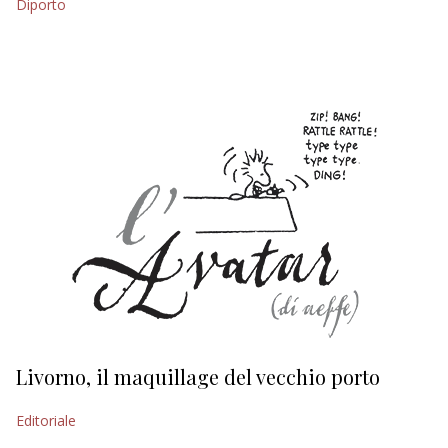
Diporto
EDITORIALI
Livorno, il maquillage del vecchio porto
L
s
Editoriale
Ed