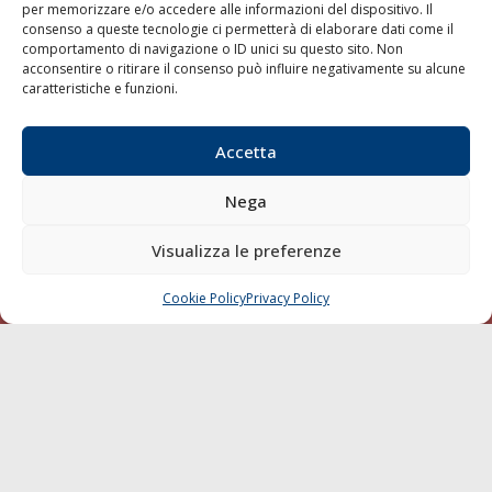
per memorizzare e/o accedere alle informazioni del dispositivo. Il
consenso a queste tecnologie ci permetterà di elaborare dati come il
LA GAZZETTA MARITTIMA
comportamento di navigazione o ID unici su questo sito. Non
acconsentire o ritirare il consenso può influire negativamente su alcune
Indirizzo:
Scali D'Azeglio, 20, 57123 Livorno
caratteristiche e funzioni.
Telefono:
0586 893358
Fax:
0586 892324
Accetta
Email:
redazione@gazzettamarittima.it
P.IVA:
00118570498
Nega
Società Editoriale Marittima a r.l. (Editore) - Autorizzazione
del Tribunale di Livorno n. 217 del 10 giugno 1968 - N°
iscrizione al ROC (Registro Operatori delle Comunicazioni)
Visualizza le preferenze
della Società Editoriale Marittima a r.l.: N° 1301 Iscrizione
della testata elettronica La Gazzetta Marittima al Tribunale
Cookie Policy
Privacy Policy
CHIAMA
SCRIVI
di Livorno del 15/09/2010.
LINK
Shipping
Porti/Interporti
Trasporti