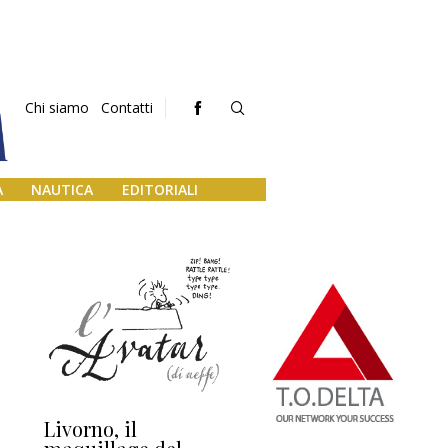
Chi siamo
Contatti
A
NAUTICA
EDITORIALI
Livorno, il
L’uscita di scena di
Da