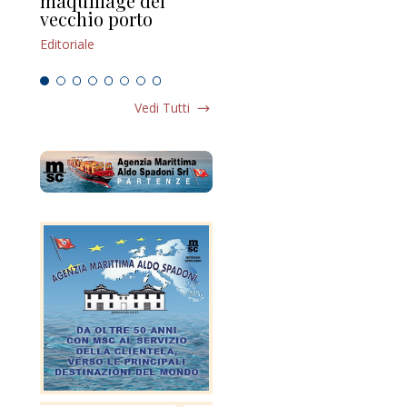
maquillage del
Marilli e il mosaico
gu
vecchio porto
scompaginato
Edi
Editoriale
Editoriale
Vedi Tutti