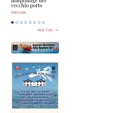
maquillage del
Marilli e il mosaico
gu
vecchio porto
scompaginato
Edi
Editoriale
Editoriale
Vedi Tutti