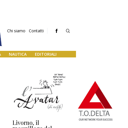
Chi siamo
Contatti
A
NAUTICA
EDITORIALI
Livorno, il
L’uscita di scena di
Da