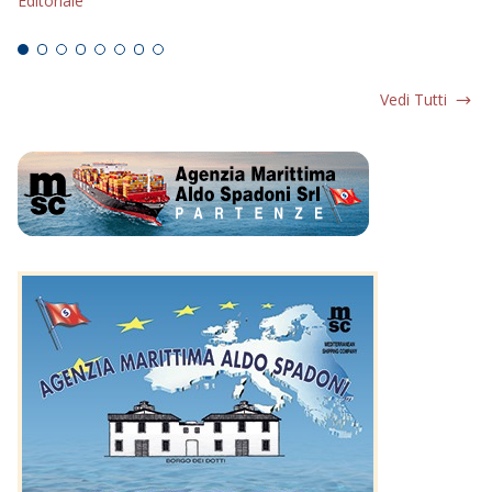
Editoriale
Ed
Vedi Tutti