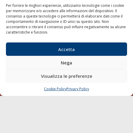
Per fornire le migliori esperienze, utilizziamo tecnologie come i cookie
per memorizzare e/o accedere alle informazioni del dispositivo. Il
consenso a queste tecnologie ci permetterà di elaborare dati come il
LA GAZZETTA MARITTIMA
comportamento di navigazione o ID unici su questo sito. Non
acconsentire o ritirare il consenso può influire negativamente su alcune
Indirizzo:
Scali D'Azeglio, 20, 57123 Livorno
caratteristiche e funzioni.
Telefono:
0586 893358
Fax:
0586 892324
Accetta
Email:
redazione@gazzettamarittima.it
P.IVA:
00118570498
Nega
Società Editoriale Marittima a r.l. (Editore) - Autorizzazione
del Tribunale di Livorno n. 217 del 10 giugno 1968 - N°
iscrizione al ROC (Registro Operatori delle Comunicazioni)
Visualizza le preferenze
della Società Editoriale Marittima a r.l.: N° 1301 Iscrizione
della testata elettronica La Gazzetta Marittima al Tribunale
Cookie Policy
Privacy Policy
CHIAMA
SCRIVI
di Livorno del 15/09/2010.
LINK
Shipping
Porti/Interporti