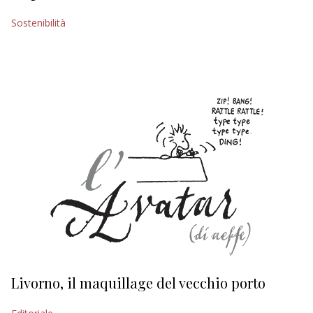
EDITORIALI
Sostenibilità
Livorno, il maquillage del vecchio porto
L
s