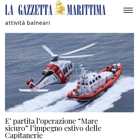
attività balneari
AMBIENTE
MOBILITÀ
INDUSTRIA
RICERCA
ECONOMIA
TURISMO
CULTURA
E’ partita l’operazione “Mare
sicuro” l’impegno estivo delle
Capitanerie
NAUTICA