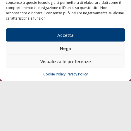
consenso a queste tecnologie ci permetterà di elaborare dati come il
LA GAZZETTA MARITTIMA
comportamento di navigazione o ID unici su questo sito. Non
acconsentire o ritirare il consenso può influire negativamente su alcune
Indirizzo:
Scali D'Azeglio, 20, 57123 Livorno
caratteristiche e funzioni.
Telefono:
0586 893358
Fax:
0586 892324
Accetta
Email:
redazione@gazzettamarittima.it
P.IVA:
00118570498
Nega
Società Editoriale Marittima a r.l. (Editore) - Autorizzazione
del Tribunale di Livorno n. 217 del 10 giugno 1968 - N°
Visualizza le preferenze
iscrizione al ROC (Registro Operatori delle Comunicazioni)
della Società Editoriale Marittima a r.l.: N° 1301 Iscrizione
della testata elettronica La Gazzetta Marittima al Tribunale
Cookie Policy
Privacy Policy
CHIAMA
SCRIVI
di Livorno del 15/09/2010.
LINK
Shipping
Porti/Interporti
Trasporti