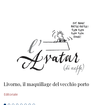
EDITORIALI
Livorno, il maquillage del vecchio porto
L
s
Editoriale
Ed