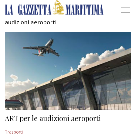
audizioni aeroporti
AMBIENTE
MOBILITÀ
INDUSTRIA
RICERCA
ECONOMIA
TURISMO
CULTURA
ART per le audizioni aeroporti
NAUTICA
Trasporti