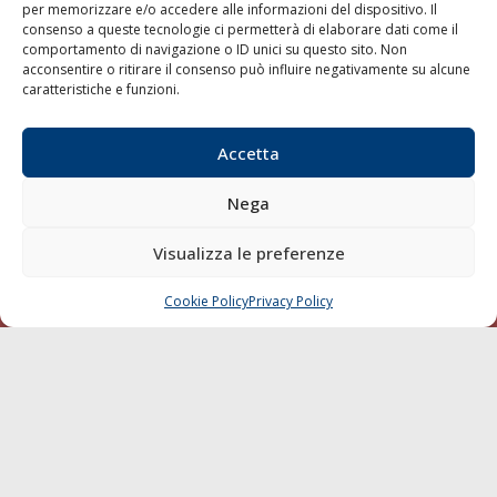
per memorizzare e/o accedere alle informazioni del dispositivo. Il
consenso a queste tecnologie ci permetterà di elaborare dati come il
LA GAZZETTA MARITTIMA
comportamento di navigazione o ID unici su questo sito. Non
acconsentire o ritirare il consenso può influire negativamente su alcune
Indirizzo:
Scali D'Azeglio, 20, 57123 Livorno
caratteristiche e funzioni.
Telefono:
0586 893358
Fax:
0586 892324
Accetta
Email:
redazione@gazzettamarittima.it
P.IVA:
00118570498
Nega
Società Editoriale Marittima a r.l. (Editore) - Autorizzazione
del Tribunale di Livorno n. 217 del 10 giugno 1968 - N°
iscrizione al ROC (Registro Operatori delle Comunicazioni)
Visualizza le preferenze
della Società Editoriale Marittima a r.l.: N° 1301 Iscrizione
della testata elettronica La Gazzetta Marittima al Tribunale
Cookie Policy
Privacy Policy
CHIAMA
SCRIVI
di Livorno del 15/09/2010.
LINK
Shipping
Porti/Interporti
Trasporti