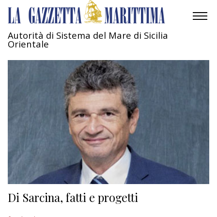
Autorità di Sistema del Mare di Sicilia
Orientale
AMBIENTE
MOBILITÀ
INDUSTRIA
RICERCA
ECONOMIA
TURISMO
CULTURA
Di Sarcina, fatti e progetti
NAUTICA