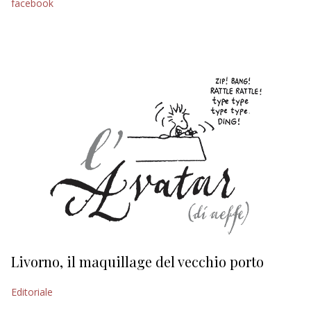
facebook
EDITORIALI
Livorno, il maquillage del vecchio porto
L
s
Editoriale
Ed