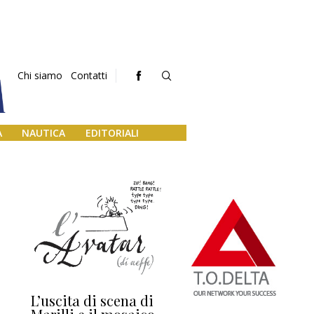
Chi siamo
Contatti
A
NAUTICA
EDITORIALI
L’uscita di scena di
Darsena a Europa,
Ho