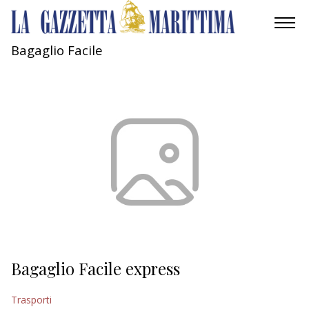
Bagaglio Facile
AMBIENTE
MOBILITÀ
INDUSTRIA
RICERCA
ECONOMIA
TURISMO
CULTURA
Bagaglio Facile express
NAUTICA
Trasporti