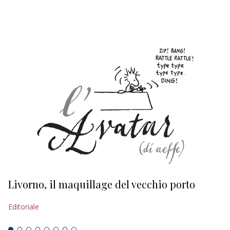
EDITORIALI
Livorno, il maquillage del vecchio porto
L
s
Editoriale
Ed