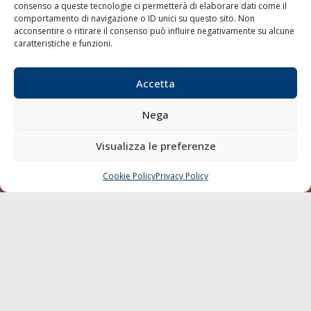
consenso a queste tecnologie ci permetterà di elaborare dati come il
LA GAZZETTA MARITTIMA
comportamento di navigazione o ID unici su questo sito. Non
acconsentire o ritirare il consenso può influire negativamente su alcune
Indirizzo:
Scali D'Azeglio, 20, 57123 Livorno
caratteristiche e funzioni.
Telefono:
0586 893358
Fax:
0586 892324
Accetta
Email:
redazione@gazzettamarittima.it
P.IVA:
00118570498
Nega
Società Editoriale Marittima a r.l. (Editore) - Autorizzazione
del Tribunale di Livorno n. 217 del 10 giugno 1968 - N°
Visualizza le preferenze
iscrizione al ROC (Registro Operatori delle Comunicazioni)
della Società Editoriale Marittima a r.l.: N° 1301 Iscrizione
della testata elettronica La Gazzetta Marittima al Tribunale
Cookie Policy
Privacy Policy
CHIAMA
SCRIVI
di Livorno del 15/09/2010.
LINK
Shipping
Porti/Interporti
Trasporti