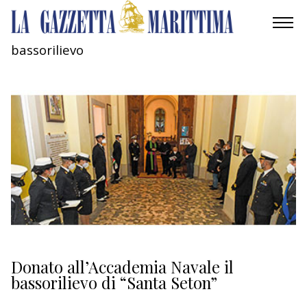
bassorilievo
AMBIENTE
MOBILITÀ
INDUSTRIA
RICERCA
ECONOMIA
TURISMO
CULTURA
Donato all’Accademia Navale il
bassorilievo di “Santa Seton”
NAUTICA