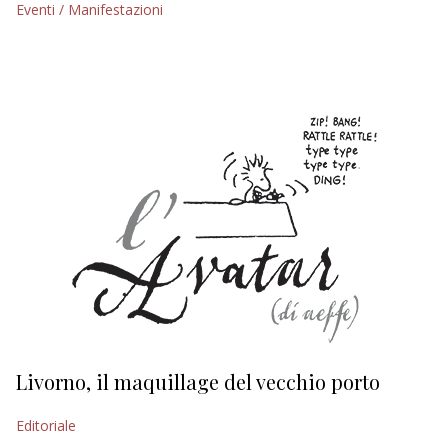
Eventi / Manifestazioni
EDITORIALI
Livorno, il maquillage del vecchio porto
L
s
Editoriale
Ed