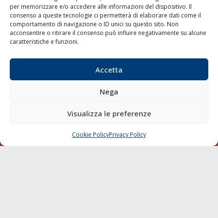
per memorizzare e/o accedere alle informazioni del dispositivo. Il
consenso a queste tecnologie ci permetterà di elaborare dati come il
LA GAZZETTA MARITTIMA
comportamento di navigazione o ID unici su questo sito. Non
acconsentire o ritirare il consenso può influire negativamente su alcune
Indirizzo:
Scali D'Azeglio, 20, 57123 Livorno
caratteristiche e funzioni.
Telefono:
0586 893358
Fax:
0586 892324
Accetta
Email:
redazione@gazzettamarittima.it
P.IVA:
00118570498
Nega
Società Editoriale Marittima a r.l. (Editore) - Autorizzazione
del Tribunale di Livorno n. 217 del 10 giugno 1968 - N°
iscrizione al ROC (Registro Operatori delle Comunicazioni)
Visualizza le preferenze
della Società Editoriale Marittima a r.l.: N° 1301 Iscrizione
della testata elettronica La Gazzetta Marittima al Tribunale
Cookie Policy
Privacy Policy
CHIAMA
SCRIVI
di Livorno del 15/09/2010.
LINK
Shipping
Porti/Interporti
Trasporti