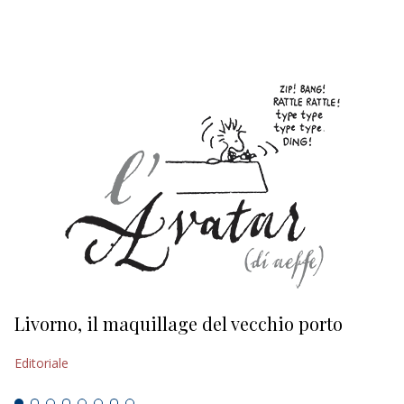
EDITORIALI
Livorno, il maquillage del vecchio porto
L
s
Editoriale
Ed