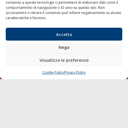
consenso a queste tecnologie ci permetterà di elaborare dati come il
LA GAZZETTA MARITTIMA
comportamento di navigazione o ID unici su questo sito. Non
acconsentire o ritirare il consenso può influire negativamente su alcune
Indirizzo:
Scali D'Azeglio, 20, 57123 Livorno
caratteristiche e funzioni.
Telefono:
0586 893358
Fax:
0586 892324
Accetta
Email:
redazione@gazzettamarittima.it
P.IVA:
00118570498
Nega
Società Editoriale Marittima a r.l. (Editore) - Autorizzazione
del Tribunale di Livorno n. 217 del 10 giugno 1968 - N°
Visualizza le preferenze
iscrizione al ROC (Registro Operatori delle Comunicazioni)
della Società Editoriale Marittima a r.l.: N° 1301 Iscrizione
della testata elettronica La Gazzetta Marittima al Tribunale
Cookie Policy
Privacy Policy
CHIAMA
SCRIVI
di Livorno del 15/09/2010.
LINK
Shipping
Porti/Interporti
Trasporti