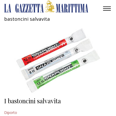
bastoncini salvavita
AMBIENTE
MOBILITÀ
INDUSTRIA
RICERCA
ECONOMIA
TURISMO
CULTURA
I bastoncini salvavita
NAUTICA
Diporto