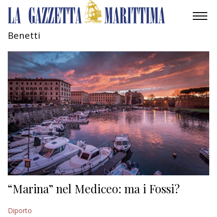
Benetti
AMBIENTE
MOBILITÀ
INDUSTRIA
RICERCA
ECONOMIA
TURISMO
CULTURA
“Marina” nel Mediceo: ma i Fossi?
NAUTICA
Diporto