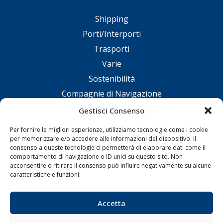
Shipping
Porti/Interporti
Trasporti
Varie
Sostenibilità
Compagnie di Navigazione
Blue economy
Gestisci Consenso
Diporto
Per fornire le migliori esperienze, utilizziamo tecnologie come i cookie
Chi siamo
per memorizzare e/o accedere alle informazioni del dispositivo. Il
consenso a queste tecnologie ci permetterà di elaborare dati come il
Contatti
comportamento di navigazione o ID unici su questo sito. Non
acconsentire o ritirare il consenso può influire negativamente su alcune
caratteristiche e funzioni.
SEGUI
Accetta