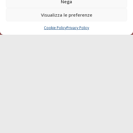
Nega
Visualizza le preferenze
© 1968 - 2026 Tutti i diritti sono riservati
Cookie Policy
Privacy Policy
CHIAMA
SCRIVI
Cookie Policy
Privacy Policy
Mappa del sito
born in
MaMaStudiOs