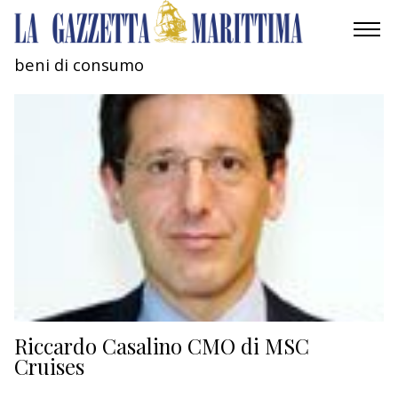
beni di consumo
AMBIENTE
MOBILITÀ
INDUSTRIA
RICERCA
ECONOMIA
TURISMO
CULTURA
Riccardo Casalino CMO di MSC
Cruises
NAUTICA