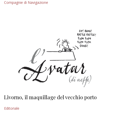
Compagnie di Navigazione
EDITORIALI
Livorno, il maquillage del vecchio porto
L
s
Editoriale
Ed