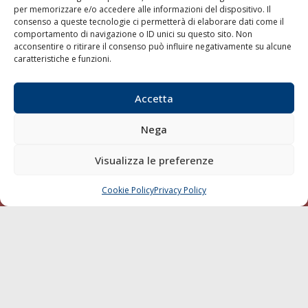
per memorizzare e/o accedere alle informazioni del dispositivo. Il
consenso a queste tecnologie ci permetterà di elaborare dati come il
LA GAZZETTA MARITTIMA
comportamento di navigazione o ID unici su questo sito. Non
acconsentire o ritirare il consenso può influire negativamente su alcune
Indirizzo:
Scali D'Azeglio, 20, 57123 Livorno
caratteristiche e funzioni.
Telefono:
0586 893358
Fax:
0586 892324
Accetta
Email:
redazione@gazzettamarittima.it
P.IVA:
00118570498
Nega
Società Editoriale Marittima a r.l. (Editore) - Autorizzazione
del Tribunale di Livorno n. 217 del 10 giugno 1968 - N°
iscrizione al ROC (Registro Operatori delle Comunicazioni)
Visualizza le preferenze
della Società Editoriale Marittima a r.l.: N° 1301 Iscrizione
della testata elettronica La Gazzetta Marittima al Tribunale
Cookie Policy
Privacy Policy
CHIAMA
SCRIVI
di Livorno del 15/09/2010.
LINK
Shipping
Porti/Interporti
Trasporti