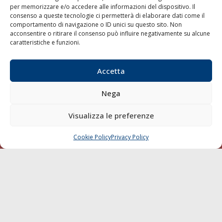
per memorizzare e/o accedere alle informazioni del dispositivo. Il
consenso a queste tecnologie ci permetterà di elaborare dati come il
LA GAZZETTA MARITTIMA
comportamento di navigazione o ID unici su questo sito. Non
acconsentire o ritirare il consenso può influire negativamente su alcune
Indirizzo:
Scali D'Azeglio, 20, 57123 Livorno
caratteristiche e funzioni.
Telefono:
0586 893358
Fax:
0586 892324
Accetta
Email:
redazione@gazzettamarittima.it
P.IVA:
00118570498
Nega
Società Editoriale Marittima a r.l. (Editore) - Autorizzazione
del Tribunale di Livorno n. 217 del 10 giugno 1968 - N°
iscrizione al ROC (Registro Operatori delle Comunicazioni)
Visualizza le preferenze
della Società Editoriale Marittima a r.l.: N° 1301 Iscrizione
della testata elettronica La Gazzetta Marittima al Tribunale
Cookie Policy
Privacy Policy
CHIAMA
SCRIVI
di Livorno del 15/09/2010.
LINK
Shipping
Porti/Interporti
Trasporti