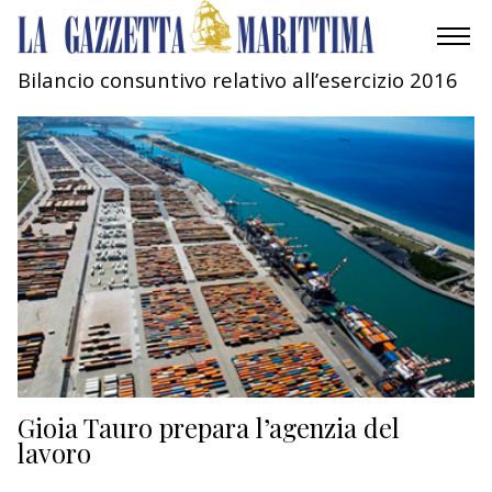
Bilancio consuntivo relativo all’esercizio 2016
AMBIENTE
MOBILITÀ
INDUSTRIA
RICERCA
ECONOMIA
TURISMO
CULTURA
Gioia Tauro prepara l’agenzia del
lavoro
NAUTICA