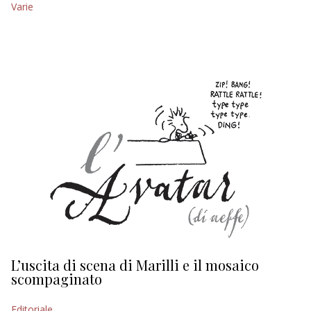
Varie
EDITORIALI
L’uscita di scena di Marilli e il mosaico
D
scompaginato
Ed
Editoriale