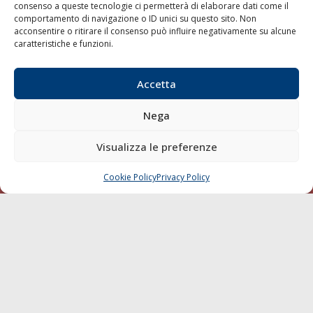
consenso a queste tecnologie ci permetterà di elaborare dati come il
LA GAZZETTA MARITTIMA
comportamento di navigazione o ID unici su questo sito. Non
acconsentire o ritirare il consenso può influire negativamente su alcune
Indirizzo:
Scali D'Azeglio, 20, 57123 Livorno
caratteristiche e funzioni.
Telefono:
0586 893358
Fax:
0586 892324
Accetta
Email:
redazione@gazzettamarittima.it
P.IVA:
00118570498
Nega
Società Editoriale Marittima a r.l. (Editore) - Autorizzazione
del Tribunale di Livorno n. 217 del 10 giugno 1968 - N°
Visualizza le preferenze
iscrizione al ROC (Registro Operatori delle Comunicazioni)
della Società Editoriale Marittima a r.l.: N° 1301 Iscrizione
della testata elettronica La Gazzetta Marittima al Tribunale
Cookie Policy
Privacy Policy
CHIAMA
SCRIVI
di Livorno del 15/09/2010.
LINK
Shipping
Porti/Interporti
Trasporti