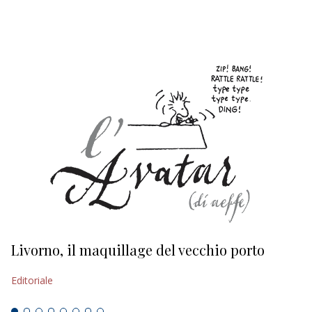
EDITORIALI
Livorno, il maquillage del vecchio porto
L
s
Editoriale
Ed