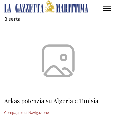
Biserta
AMBIENTE
MOBILITÀ
INDUSTRIA
RICERCA
ECONOMIA
TURISMO
CULTURA
Arkas potenzia su Algeria e Tunisia
NAUTICA
Compagnie di Navigazione