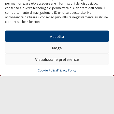
per memorizzare e/o accedere alle informazioni del dispositivo. Il
consenso a queste tecnologie ci permetterà di elaborare dati come il
LA GAZZETTA MARITTIMA
comportamento di navigazione o ID unici su questo sito. Non
acconsentire o ritirare il consenso può influire negativamente su alcune
Indirizzo:
Scali D'Azeglio, 20, 57123 Livorno
caratteristiche e funzioni.
Telefono:
0586 893358
Fax:
0586 892324
Accetta
Email:
redazione@gazzettamarittima.it
P.IVA:
00118570498
Nega
Società Editoriale Marittima a r.l. (Editore) - Autorizzazione
del Tribunale di Livorno n. 217 del 10 giugno 1968 - N°
iscrizione al ROC (Registro Operatori delle Comunicazioni)
Visualizza le preferenze
della Società Editoriale Marittima a r.l.: N° 1301 Iscrizione
della testata elettronica La Gazzetta Marittima al Tribunale
Cookie Policy
Privacy Policy
CHIAMA
SCRIVI
di Livorno del 15/09/2010.
LINK
Shipping
Porti/Interporti
Trasporti