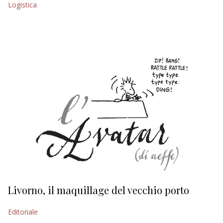
Logistica
EDITORIALI
Livorno, il maquillage del vecchio porto
L
s
Editoriale
Ed