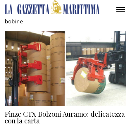
bobine
AMBIENTE
MOBILITÀ
INDUSTRIA
RICERCA
ECONOMIA
TURISMO
CULTURA
Pinze CTX Bolzoni Auramo: delicatezza
con la carta
NAUTICA