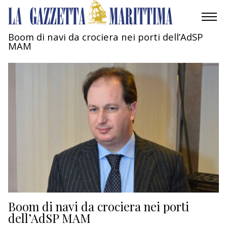
Boom di navi da crociera nei porti dell’AdSP
MAM
AMBIENTE
MOBILITÀ
INDUSTRIA
RICERCA
ECONOMIA
TURISMO
CULTURA
Boom di navi da crociera nei porti
dell’AdSP MAM
NAUTICA