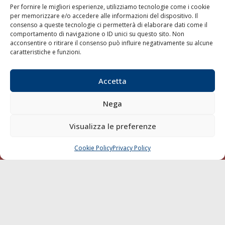
Per fornire le migliori esperienze, utilizziamo tecnologie come i cookie
per memorizzare e/o accedere alle informazioni del dispositivo. Il
consenso a queste tecnologie ci permetterà di elaborare dati come il
LA GAZZETTA MARITTIMA
comportamento di navigazione o ID unici su questo sito. Non
acconsentire o ritirare il consenso può influire negativamente su alcune
Indirizzo:
Scali D'Azeglio, 20, 57123 Livorno
caratteristiche e funzioni.
Telefono:
0586 893358
Fax:
0586 892324
Accetta
Email:
redazione@gazzettamarittima.it
P.IVA:
00118570498
Nega
Società Editoriale Marittima a r.l. (Editore) - Autorizzazione
del Tribunale di Livorno n. 217 del 10 giugno 1968 - N°
iscrizione al ROC (Registro Operatori delle Comunicazioni)
Visualizza le preferenze
della Società Editoriale Marittima a r.l.: N° 1301 Iscrizione
della testata elettronica La Gazzetta Marittima al Tribunale
Cookie Policy
Privacy Policy
CHIAMA
SCRIVI
di Livorno del 15/09/2010.
LINK
Shipping
Porti/Interporti