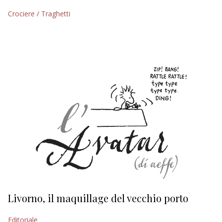
Crociere / Traghetti
EDITORIALI
Livorno, il maquillage del vecchio porto
L
s
Editoriale