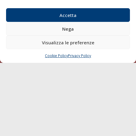
Email:
redazione@gazzettamarittima.it
P.IVA:
00118570498
Accetta
Società Editoriale Marittima a r.l. (Editore) - Autorizzazione
del Tribunale di Livorno n. 217 del 10 giugno 1968 - N°
Nega
iscrizione al ROC (Registro Operatori delle Comunicazioni)
della Società Editoriale Marittima a r.l.: N° 1301 Iscrizione
Visualizza le preferenze
della testata elettronica La Gazzetta Marittima al Tribunale
di Livorno del 15/09/2010.
Cookie Policy
Privacy Policy
CHIAMA
SCRIVI
LINK
Shipping
Porti/Interporti
Trasporti
Varie
Sostenibilità
Compagnie di Navigazione
Blue economy