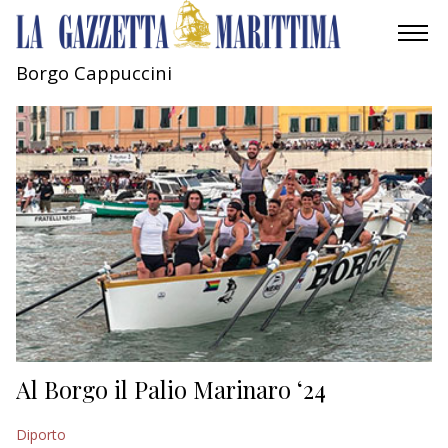
Borgo Cappuccini
AMBIENTE
MOBILITÀ
INDUSTRIA
RICERCA
ECONOMIA
TURISMO
CULTURA
Al Borgo il Palio Marinaro ‘24
NAUTICA
Diporto