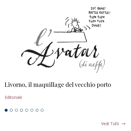
Livorno, il maquillage del vecchio porto
L
s
Editoriale
Ed
Vedi Tutti