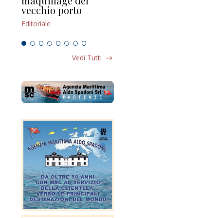
maquillage del
Marilli e il mosaico
gu
vecchio porto
scompaginato
Edi
Editoriale
Editoriale
Vedi Tutti