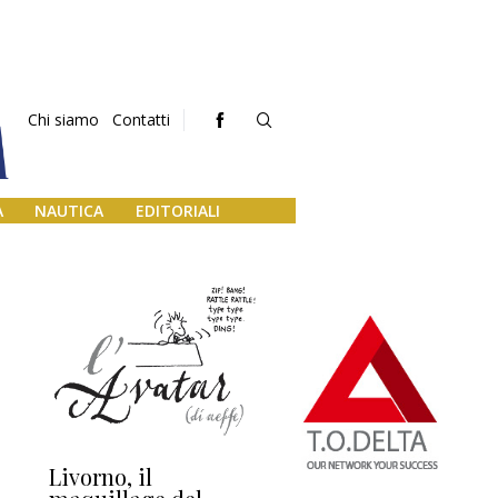
Chi siamo
Contatti
A
NAUTICA
EDITORIALI
Livorno, il
L’uscita di scena di
Da