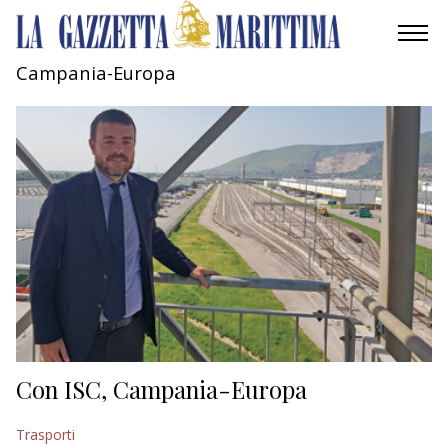
Campania-Europa
AMBIENTE
MOBILITÀ
INDUSTRIA
RICERCA
ECONOMIA
TURISMO
CULTURA
Con ISC, Campania-Europa
NAUTICA
Trasporti