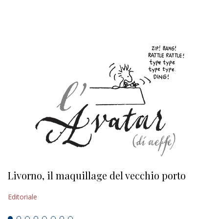
EDITORIALI
Livorno, il maquillage del vecchio porto
L
s
Editoriale
Ed