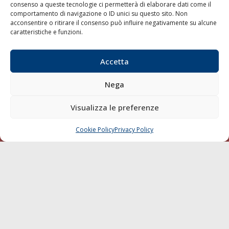
consenso a queste tecnologie ci permetterà di elaborare dati come il
LA GAZZETTA MARITTIMA
comportamento di navigazione o ID unici su questo sito. Non
acconsentire o ritirare il consenso può influire negativamente su alcune
Indirizzo:
Scali D'Azeglio, 20, 57123 Livorno
caratteristiche e funzioni.
Telefono:
0586 893358
Fax:
0586 892324
Accetta
Email:
redazione@gazzettamarittima.it
P.IVA:
00118570498
Nega
Società Editoriale Marittima a r.l. (Editore) - Autorizzazione
del Tribunale di Livorno n. 217 del 10 giugno 1968 - N°
Visualizza le preferenze
iscrizione al ROC (Registro Operatori delle Comunicazioni)
della Società Editoriale Marittima a r.l.: N° 1301 Iscrizione
della testata elettronica La Gazzetta Marittima al Tribunale
Cookie Policy
Privacy Policy
CHIAMA
SCRIVI
di Livorno del 15/09/2010.
LINK
Shipping
Porti/Interporti
Trasporti