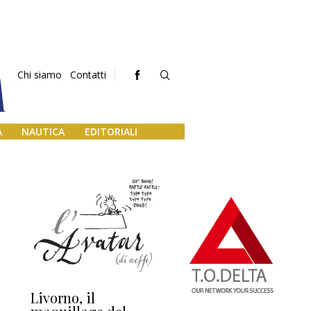
Chi siamo
Contatti
A
NAUTICA
EDITORIALI
Livorno, il
L’uscita di scena di
Da