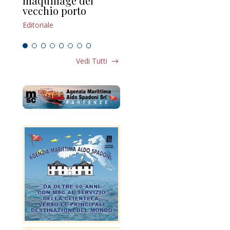
maquillage del
Marilli e il mosaico
gu
vecchio porto
scompaginato
Edi
Editoriale
Editoriale
Vedi Tutti