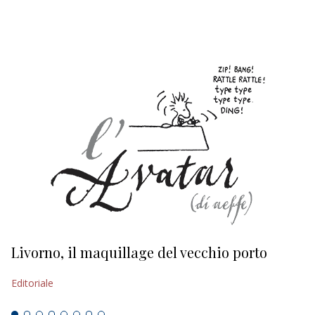
EDITORIALI
Livorno, il maquillage del vecchio porto
L
s
Editoriale
Ed