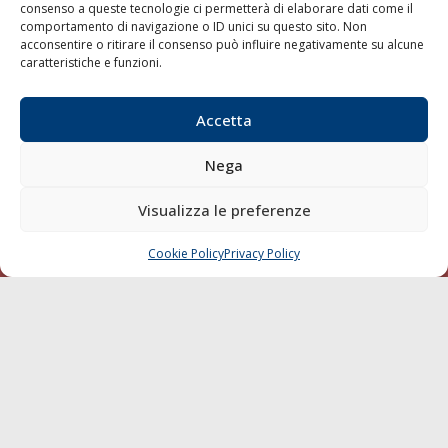
consenso a queste tecnologie ci permetterà di elaborare dati come il
LA GAZZETTA MARITTIMA
comportamento di navigazione o ID unici su questo sito. Non
acconsentire o ritirare il consenso può influire negativamente su alcune
Indirizzo:
Scali D'Azeglio, 20, 57123 Livorno
caratteristiche e funzioni.
Telefono:
0586 893358
Fax:
0586 892324
Accetta
Email:
redazione@gazzettamarittima.it
P.IVA:
00118570498
Nega
Società Editoriale Marittima a r.l. (Editore) - Autorizzazione
del Tribunale di Livorno n. 217 del 10 giugno 1968 - N°
Visualizza le preferenze
iscrizione al ROC (Registro Operatori delle Comunicazioni)
della Società Editoriale Marittima a r.l.: N° 1301 Iscrizione
della testata elettronica La Gazzetta Marittima al Tribunale
Cookie Policy
Privacy Policy
CHIAMA
SCRIVI
di Livorno del 15/09/2010.
LINK
Shipping
Porti/Interporti
Trasporti