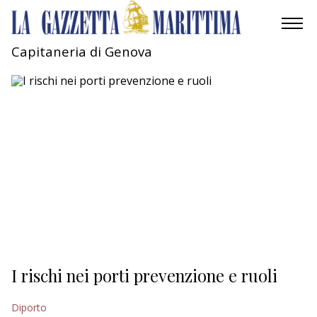
Capitaneria di Genova
AMBIENTE
MOBILITÀ
INDUSTRIA
RICERCA
ECONOMIA
TURISMO
CULTURA
I rischi nei porti prevenzione e ruoli
NAUTICA
Diporto