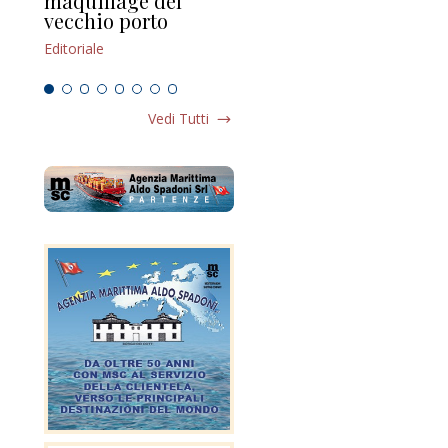
maquillage del
Marilli e il mosaico
gu
vecchio porto
scompaginato
Edi
Editoriale
Editoriale
Vedi Tutti