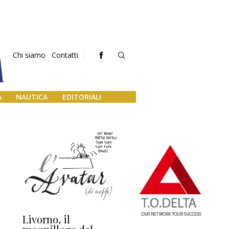
Chi siamo
Contatti
A
NAUTICA
EDITORIALI
Livorno, il
L’uscita di scena di
Da