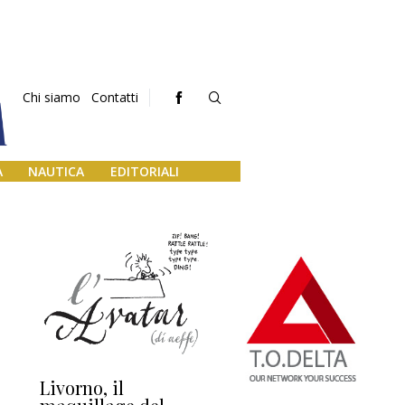
Chi siamo
Contatti
A
NAUTICA
EDITORIALI
Livorno, il
L’uscita di scena di
Da