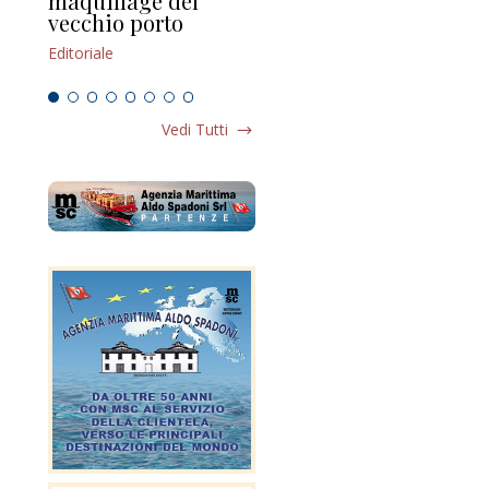
maquillage del
Marilli e il mosaico
gu
vecchio porto
scompaginato
Edi
Editoriale
Editoriale
Vedi Tutti