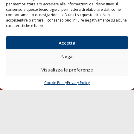
per memorizzare e/o accedere alle informazioni del dispositivo. Il
consenso a queste tecnologie ci permetterà di elaborare dati come il
LA GAZZETTA MARITTIMA
comportamento di navigazione o ID unici su questo sito. Non
acconsentire o ritirare il consenso può influire negativamente su alcune
Indirizzo:
Scali D'Azeglio, 20, 57123 Livorno
caratteristiche e funzioni.
Telefono:
0586 893358
Fax:
0586 892324
Accetta
Email:
redazione@gazzettamarittima.it
P.IVA:
00118570498
Nega
Società Editoriale Marittima a r.l. (Editore) - Autorizzazione
del Tribunale di Livorno n. 217 del 10 giugno 1968 - N°
iscrizione al ROC (Registro Operatori delle Comunicazioni)
Visualizza le preferenze
della Società Editoriale Marittima a r.l.: N° 1301 Iscrizione
della testata elettronica La Gazzetta Marittima al Tribunale
Cookie Policy
Privacy Policy
CHIAMA
SCRIVI
di Livorno del 15/09/2010.
LINK
Shipping
Porti/Interporti
Trasporti