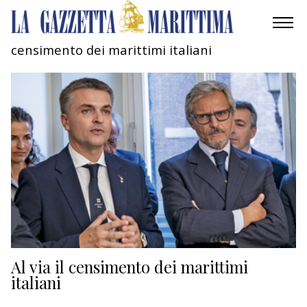
censimento dei marittimi italiani
AMBIENTE
MOBILITÀ
INDUSTRIA
RICERCA
ECONOMIA
TURISMO
CULTURA
Al via il censimento dei marittimi
italiani
NAUTICA