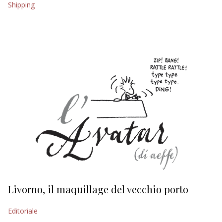
Shipping
EDITORIALI
Livorno, il maquillage del vecchio porto
L
s
Editoriale
Ed