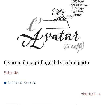
Livorno, il maquillage del vecchio porto
L
s
Editoriale
Ed
Vedi Tutti