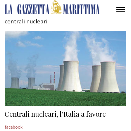
centrali nucleari
AMBIENTE
MOBILITÀ
INDUSTRIA
RICERCA
ECONOMIA
TURISMO
CULTURA
Centrali nucleari, l’Italia a favore
NAUTICA
facebook