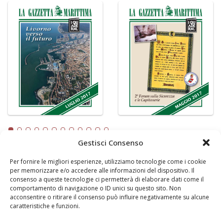
Gestisci Consenso
Per fornire le migliori esperienze, utilizziamo tecnologie come i cookie
LA GAZZETTA MARITTIMA
per memorizzare e/o accedere alle informazioni del dispositivo. Il
consenso a queste tecnologie ci permetterà di elaborare dati come il
Indirizzo:
Scali D'Azeglio, 20, 57123 Livorno
comportamento di navigazione o ID unici su questo sito. Non
Telefono:
0586 893358
acconsentire o ritirare il consenso può influire negativamente su alcune
caratteristiche e funzioni.
Fax:
0586 892324
Email:
redazione@gazzettamarittima.it