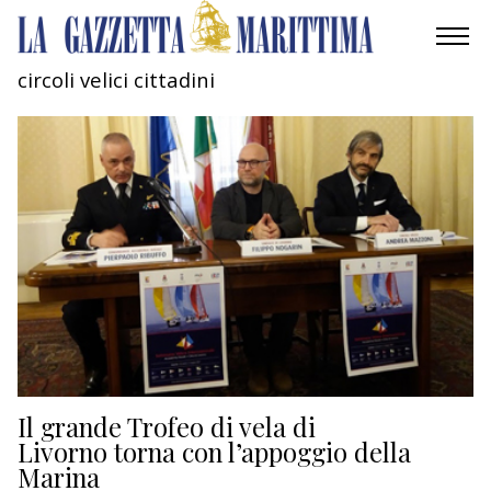
circoli velici cittadini
AMBIENTE
MOBILITÀ
INDUSTRIA
RICERCA
ECONOMIA
TURISMO
CULTURA
Il grande Trofeo di vela di
Livorno torna con l’appoggio della
Marina
NAUTICA