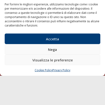
Per fornire le migliori esperienze, utilizziamo tecnologie come i cookie
per memorizzare e/o accedere alle informazioni del dispositivo. Il
consenso a queste tecnologie ci permetterà di elaborare dati come il
LA GAZZETTA MARITTIMA
comportamento di navigazione o ID unici su questo sito. Non
acconsentire o ritirare il consenso può influire negativamente su alcune
Indirizzo:
Scali D'Azeglio, 20, 57123 Livorno
caratteristiche e funzioni.
Telefono:
0586 893358
Fax:
0586 892324
Accetta
Email:
redazione@gazzettamarittima.it
P.IVA:
00118570498
Nega
Società Editoriale Marittima a r.l. (Editore) - Autorizzazione
del Tribunale di Livorno n. 217 del 10 giugno 1968 - N°
iscrizione al ROC (Registro Operatori delle Comunicazioni)
Visualizza le preferenze
della Società Editoriale Marittima a r.l.: N° 1301 Iscrizione
della testata elettronica La Gazzetta Marittima al Tribunale
Cookie Policy
Privacy Policy
CHIAMA
SCRIVI
di Livorno del 15/09/2010.
LINK
Shipping
Porti/Interporti