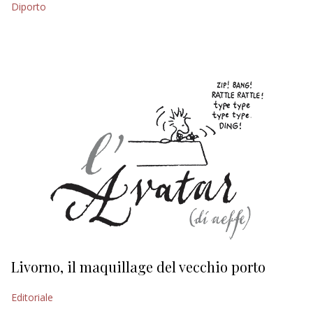
Diporto
EDITORIALI
Livorno, il maquillage del vecchio porto
L
s
Editoriale
Ed