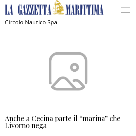
Circolo Nautico Spa
AMBIENTE
MOBILITÀ
INDUSTRIA
RICERCA
ECONOMIA
TURISMO
CULTURA
Anche a Cecina parte il “marina” che
Livorno nega
NAUTICA