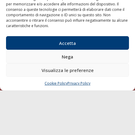
per memorizzare e/o accedere alle informazioni del dispositivo. Il
consenso a queste tecnologie ci permetterà di elaborare dati come il
LA GAZZETTA MARITTIMA
comportamento di navigazione o ID unici su questo sito. Non
acconsentire o ritirare il consenso può influire negativamente su alcune
Indirizzo:
Scali D'Azeglio, 20, 57123 Livorno
caratteristiche e funzioni.
Telefono:
0586 893358
Fax:
0586 892324
Accetta
Email:
redazione@gazzettamarittima.it
P.IVA:
00118570498
Nega
Società Editoriale Marittima a r.l. (Editore) - Autorizzazione
del Tribunale di Livorno n. 217 del 10 giugno 1968 - N°
iscrizione al ROC (Registro Operatori delle Comunicazioni)
Visualizza le preferenze
della Società Editoriale Marittima a r.l.: N° 1301 Iscrizione
della testata elettronica La Gazzetta Marittima al Tribunale
Cookie Policy
Privacy Policy
CHIAMA
SCRIVI
di Livorno del 15/09/2010.
LINK
Shipping
Porti/Interporti
Trasporti