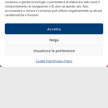
consenso a queste tecnologie ci permetterà di elaborare dati come il
LA GAZZETTA MARITTIMA
comportamento di navigazione o ID unici su questo sito. Non
acconsentire o ritirare il consenso può influire negativamente su alcune
Indirizzo:
Scali D'Azeglio, 20, 57123 Livorno
caratteristiche e funzioni.
Telefono:
0586 893358
Fax:
0586 892324
Accetta
Email:
redazione@gazzettamarittima.it
P.IVA:
00118570498
Nega
Società Editoriale Marittima a r.l. (Editore) - Autorizzazione
del Tribunale di Livorno n. 217 del 10 giugno 1968 - N°
Visualizza le preferenze
iscrizione al ROC (Registro Operatori delle Comunicazioni)
della Società Editoriale Marittima a r.l.: N° 1301 Iscrizione
della testata elettronica La Gazzetta Marittima al Tribunale
Cookie Policy
Privacy Policy
CHIAMA
SCRIVI
di Livorno del 15/09/2010.
LINK
Shipping
Porti/Interporti
Trasporti