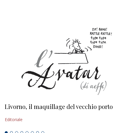
EDITORIALI
Livorno, il maquillage del vecchio porto
L
s
Editoriale
Ed