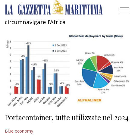
circumnavigare l’Africa
AMBIENTE
MOBILITÀ
INDUSTRIA
RICERCA
ECONOMIA
TURISMO
CULTURA
Portacontainer, tutte utilizzate nel 2024
NAUTICA
Blue economy