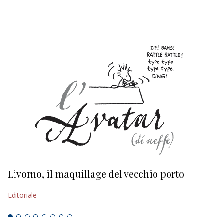
EDITORIALI
Livorno, il maquillage del vecchio porto
L
s
Editoriale
Ed