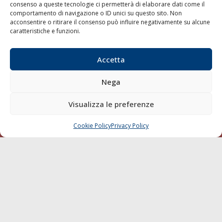
consenso a queste tecnologie ci permetterà di elaborare dati come il
LA GAZZETTA MARITTIMA
comportamento di navigazione o ID unici su questo sito. Non
acconsentire o ritirare il consenso può influire negativamente su alcune
Indirizzo:
Scali D'Azeglio, 20, 57123 Livorno
caratteristiche e funzioni.
Telefono:
0586 893358
Fax:
0586 892324
Accetta
Email:
redazione@gazzettamarittima.it
P.IVA:
00118570498
Nega
Società Editoriale Marittima a r.l. (Editore) - Autorizzazione
del Tribunale di Livorno n. 217 del 10 giugno 1968 - N°
Visualizza le preferenze
iscrizione al ROC (Registro Operatori delle Comunicazioni)
della Società Editoriale Marittima a r.l.: N° 1301 Iscrizione
della testata elettronica La Gazzetta Marittima al Tribunale
Cookie Policy
Privacy Policy
CHIAMA
SCRIVI
di Livorno del 15/09/2010.
LINK
Shipping
Porti/Interporti
Trasporti