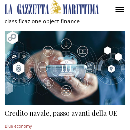
classificazione object finance
AMBIENTE
MOBILITÀ
INDUSTRIA
RICERCA
ECONOMIA
TURISMO
CULTURA
Credito navale, passo avanti della UE
NAUTICA
Blue economy