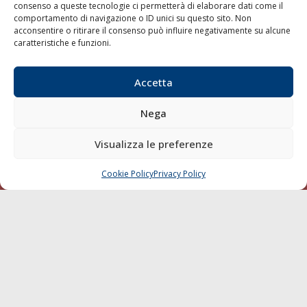
consenso a queste tecnologie ci permetterà di elaborare dati come il
LA GAZZETTA MARITTIMA
comportamento di navigazione o ID unici su questo sito. Non
acconsentire o ritirare il consenso può influire negativamente su alcune
Indirizzo:
Scali D'Azeglio, 20, 57123 Livorno
caratteristiche e funzioni.
Telefono:
0586 893358
Fax:
0586 892324
Accetta
Email:
redazione@gazzettamarittima.it
P.IVA:
00118570498
Nega
Società Editoriale Marittima a r.l. (Editore) - Autorizzazione
del Tribunale di Livorno n. 217 del 10 giugno 1968 - N°
Visualizza le preferenze
iscrizione al ROC (Registro Operatori delle Comunicazioni)
della Società Editoriale Marittima a r.l.: N° 1301 Iscrizione
della testata elettronica La Gazzetta Marittima al Tribunale
Cookie Policy
Privacy Policy
CHIAMA
SCRIVI
di Livorno del 15/09/2010.
LINK
Shipping
Porti/Interporti
Trasporti