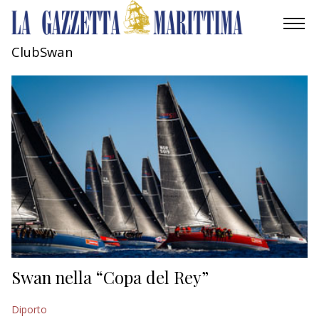
ClubSwan
AMBIENTE
MOBILITÀ
INDUSTRIA
RICERCA
ECONOMIA
TURISMO
CULTURA
Swan nella “Copa del Rey”
NAUTICA
Diporto