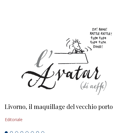
EDITORIALI
Livorno, il maquillage del vecchio porto
L
s
Editoriale
Ed