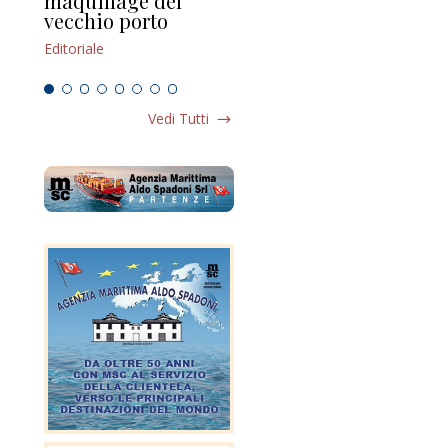
maquillage del
Marilli e il mosaico
gu
vecchio porto
scompaginato
Edi
Editoriale
Editoriale
Vedi Tutti