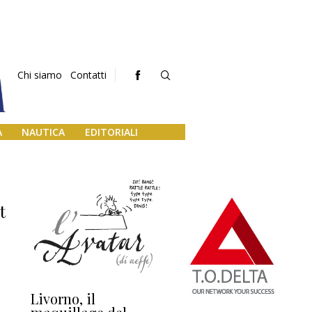
Chi siamo
Contatti
A
NAUTICA
EDITORIALI
t
Livorno, il
L’uscita di scena di
Da