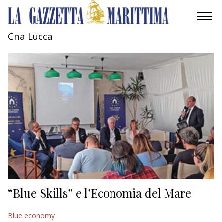
Cna Lucca
AMBIENTE
MOBILITÀ
INDUSTRIA
RICERCA
ECONOMIA
TURISMO
CULTURA
“Blue Skills” e l’Economia del Mare
NAUTICA
Blue economy