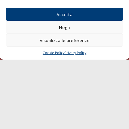
Email:
redazione@gazzettamarittima.it
P.IVA:
00118570498
Accetta
Società Editoriale Marittima a r.l. (Editore) - Autorizzazione
del Tribunale di Livorno n. 217 del 10 giugno 1968 - N°
Nega
iscrizione al ROC (Registro Operatori delle Comunicazioni)
della Società Editoriale Marittima a r.l.: N° 1301 Iscrizione
Visualizza le preferenze
della testata elettronica La Gazzetta Marittima al Tribunale
di Livorno del 15/09/2010.
Cookie Policy
Privacy Policy
CHIAMA
SCRIVI
LINK
Shipping
Porti/Interporti
Trasporti
Varie
Sostenibilità
Compagnie di Navigazione
Blue economy