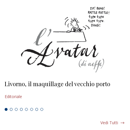
Livorno, il maquillage del vecchio porto
L
s
Editoriale
Ed
Vedi Tutti