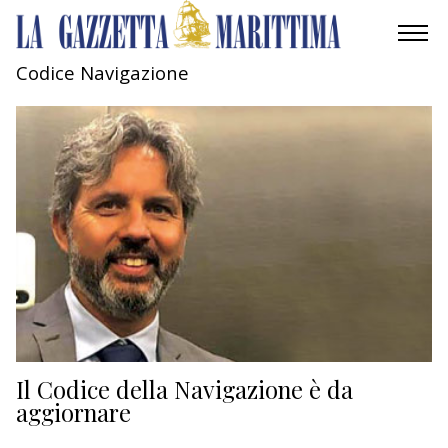
Codice Navigazione
AMBIENTE
MOBILITÀ
INDUSTRIA
RICERCA
ECONOMIA
TURISMO
CULTURA
Il Codice della Navigazione è da
aggiornare
NAUTICA