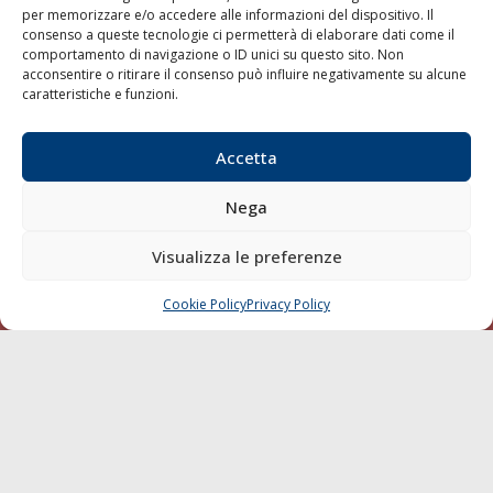
per memorizzare e/o accedere alle informazioni del dispositivo. Il
consenso a queste tecnologie ci permetterà di elaborare dati come il
LA GAZZETTA MARITTIMA
comportamento di navigazione o ID unici su questo sito. Non
acconsentire o ritirare il consenso può influire negativamente su alcune
Indirizzo:
Scali D'Azeglio, 20, 57123 Livorno
caratteristiche e funzioni.
Telefono:
0586 893358
Fax:
0586 892324
Accetta
Email:
redazione@gazzettamarittima.it
P.IVA:
00118570498
Nega
Società Editoriale Marittima a r.l. (Editore) - Autorizzazione
del Tribunale di Livorno n. 217 del 10 giugno 1968 - N°
iscrizione al ROC (Registro Operatori delle Comunicazioni)
Visualizza le preferenze
della Società Editoriale Marittima a r.l.: N° 1301 Iscrizione
della testata elettronica La Gazzetta Marittima al Tribunale
Cookie Policy
Privacy Policy
CHIAMA
SCRIVI
di Livorno del 15/09/2010.
LINK
Shipping
Porti/Interporti
Trasporti