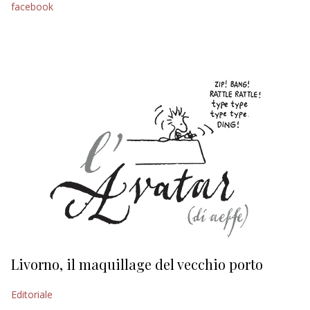
facebook
EDITORIALI
Livorno, il maquillage del vecchio porto
L
s
Editoriale
Ed