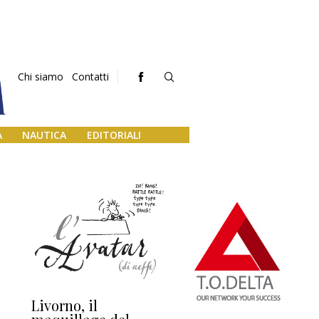
Chi siamo
Contatti
A
NAUTICA
EDITORIALI
Livorno, il
L’uscita di scena di
Da