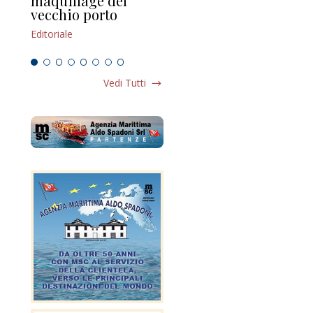
maquillage del
Marilli e il mosaico
gu
vecchio porto
scompaginato
Edi
Editoriale
Editoriale
Vedi Tutti