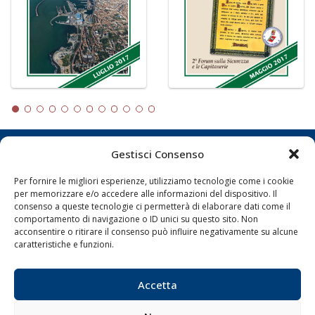
Gestisci Consenso
LA GAZZETTA MARITTIMA
Per fornire le migliori esperienze, utilizziamo tecnologie come i cookie
Indirizzo:
Scali D'Azeglio, 20, 57123 Livorno
per memorizzare e/o accedere alle informazioni del dispositivo. Il
Telefono:
0586 893358
consenso a queste tecnologie ci permetterà di elaborare dati come il
comportamento di navigazione o ID unici su questo sito. Non
Fax:
0586 892324
acconsentire o ritirare il consenso può influire negativamente su alcune
Email:
redazione@gazzettamarittima.it
caratteristiche e funzioni.
P.IVA:
00118570498
Società Editoriale Marittima a r.l. (Editore) - Autorizzazione
del Tribunale di Livorno n. 217 del 10 giugno 1968 - N°
Accetta
iscrizione al ROC (Registro Operatori delle Comunicazioni)
della Società Editoriale Marittima a r.l.: N° 1301 Iscrizione