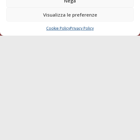
Nega
della testata elettronica La Gazzetta Marittima al Tribunale
di Livorno del 15/09/2010.
Visualizza le preferenze
LINK
Cookie Policy
Privacy Policy
CHIAMA
SCRIVI
Shipping
Porti/Interporti
Trasporti
Varie
Sostenibilità
Compagnie di Navigazione
Blue economy
Diporto
Chi siamo
Contatti
SEGUI