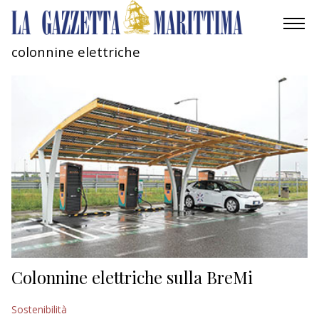
colonnine elettriche
AMBIENTE
MOBILITÀ
INDUSTRIA
RICERCA
ECONOMIA
TURISMO
CULTURA
Colonnine elettriche sulla BreMi
NAUTICA
Sostenibilità