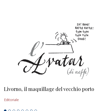
EDITORIALI
Livorno, il maquillage del vecchio porto
L
s
Editoriale
Ed