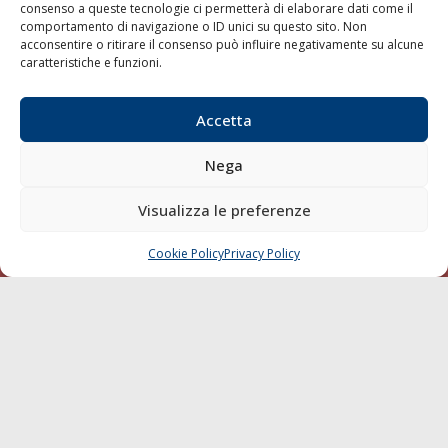
consenso a queste tecnologie ci permetterà di elaborare dati come il
LA GAZZETTA MARITTIMA
comportamento di navigazione o ID unici su questo sito. Non
acconsentire o ritirare il consenso può influire negativamente su alcune
Indirizzo:
Scali D'Azeglio, 20, 57123 Livorno
caratteristiche e funzioni.
Telefono:
0586 893358
Fax:
0586 892324
Accetta
Email:
redazione@gazzettamarittima.it
P.IVA:
00118570498
Nega
Società Editoriale Marittima a r.l. (Editore) - Autorizzazione
del Tribunale di Livorno n. 217 del 10 giugno 1968 - N°
Visualizza le preferenze
iscrizione al ROC (Registro Operatori delle Comunicazioni)
della Società Editoriale Marittima a r.l.: N° 1301 Iscrizione
della testata elettronica La Gazzetta Marittima al Tribunale
Cookie Policy
Privacy Policy
CHIAMA
SCRIVI
di Livorno del 15/09/2010.
LINK
Shipping
Porti/Interporti
Trasporti