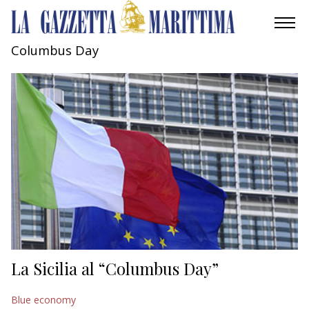
Columbus Day
AMBIENTE
MOBILITÀ
INDUSTRIA
RICERCA
ECONOMIA
TURISMO
CULTURA
La Sicilia al “Columbus Day”
NAUTICA
Blue economy