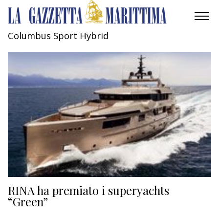
Columbus Sport Hybrid
AMBIENTE
MOBILITÀ
INDUSTRIA
RICERCA
ECONOMIA
TURISMO
CULTURA
RINA ha premiato i superyachts
“Green”
NAUTICA