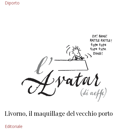
Diporto
EDITORIALI
Livorno, il maquillage del vecchio porto
L
s
Editoriale
Ed