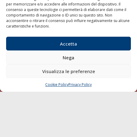
per memorizzare e/o accedere alle informazioni del dispositivo. Il
consenso a queste tecnologie ci permetterà di elaborare dati come il
LA GAZZETTA MARITTIMA
comportamento di navigazione o ID unici su questo sito. Non
acconsentire o ritirare il consenso può influire negativamente su alcune
Indirizzo:
Scali D'Azeglio, 20, 57123 Livorno
caratteristiche e funzioni.
Telefono:
0586 893358
Fax:
0586 892324
Accetta
Email:
redazione@gazzettamarittima.it
P.IVA:
00118570498
Nega
Società Editoriale Marittima a r.l. (Editore) - Autorizzazione
del Tribunale di Livorno n. 217 del 10 giugno 1968 - N°
iscrizione al ROC (Registro Operatori delle Comunicazioni)
Visualizza le preferenze
della Società Editoriale Marittima a r.l.: N° 1301 Iscrizione
della testata elettronica La Gazzetta Marittima al Tribunale
Cookie Policy
Privacy Policy
CHIAMA
SCRIVI
di Livorno del 15/09/2010.
LINK
Shipping
Porti/Interporti
Trasporti